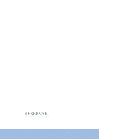
privado, agua caliente, tv,
wifi, amplio parqueo. Ubicado
en el centro de Panajachel, a
media cuadra de Calle
Santander.
Descuentos especiales para
estancia larga.
De domingo a jueves: 10% de
descuento en todo nuestro
inventario.
RESERVAR