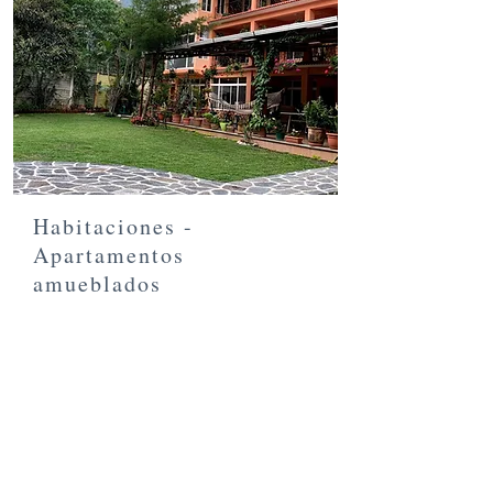
Habitaciones -
Apartamentos
amueblados
JABEL TINAMIT, le ofrece
habitaciones, simples, dobles,
triples, desayuno incluido.
Ademas contamos con un
complejo de Apartamentos para
2, 3, 4 o 5 huéspedes, baño